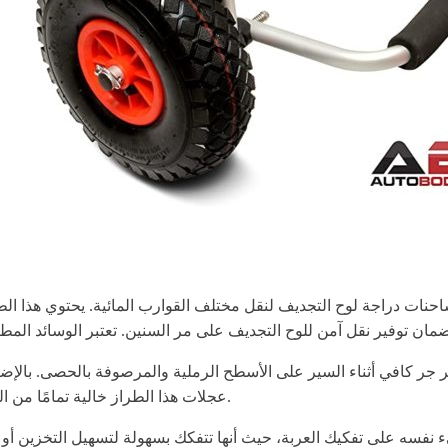
عجلات هذا الطراز خالية تمامًا من الهواء وقابلة للإزالة. فقط تذكر إدخال أو إزالة الدبوس عند إعداد العربة.