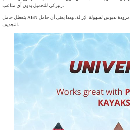
زنبركي للتحميل بدون أي متاعب.
يتعطل حامل ABN العالمي بسهولة ليكمل تصميمه المدمج، وتأتي عجلاته مزودة بدبوس لسهولة الإزالة. وهذا يعني أن حامل ABN العالمي يمكن تخزينه ونقله بسهولة إما في حقيبة ظهر كبيرة أو في قاربك أثناء
التجديف.