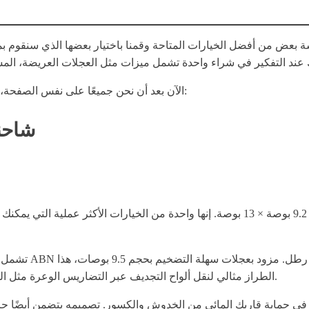
بعض من أفضل الخيارات المتاحة وقمنا باختيار بعضها الذي سنقوم بمرا
الآن بعد أن نحن جميعًا على نفس الصفحة، إليك المراجعة لأفضل شاحنات دراجة لوح التجديف التي كنت تنتظرها:
شاحنة
تشمل بناؤها استخ
الطراز مثالي لنقل ألواح التجديف عبر التضاريس الوعرة مثل الشواطئ الرملية، والأسطح المرصوفة بالحصى، وحتى المناطق الغابية.