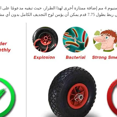
تعتبر قاعدة الرفع محملة بنابض بحجم 12 بوصة من أنابيب الألومنيوم 4 مم إضافة ممتازة أخرى