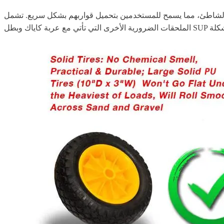
 لهذا الطراز، حيث تبقيه مدعومًا على الشاطئ، مما يسمح للمستخدمين بتحميل قواربهم بشكل سريع. تشمل