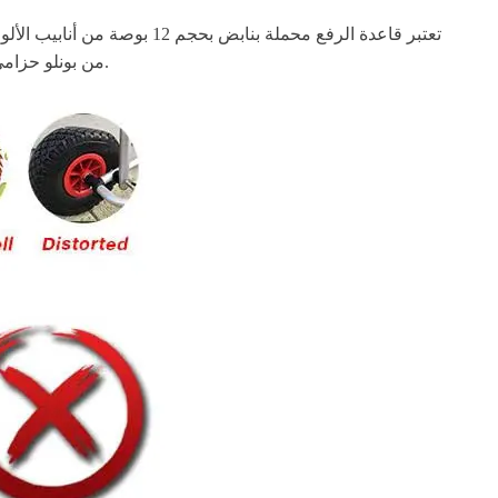
الملحقات الضرورية الأخرى التي تأتي مع عربة كاياك وبطل SUP من بونلو حزامي ربط بطول 7.75 قدم يمكن أن يؤمن لوح التجديف الكامل بدون أي مشكلة.