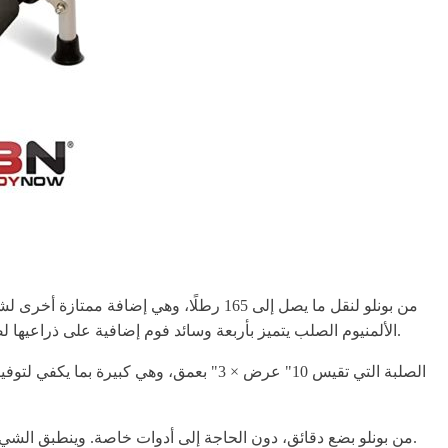
الألمنيوم الصلب يتميز بأربعة وسائد فوم إضافية على ذراعيها لضمان توفير نقل آمن للوح التجديف على مر السنين. تعتبر الوسائد المطاطية الإضافية في قسم القدم إضافة ممتازة لحماية الإطار من التآكل.
علاوة على ذلك، عادةً ما يستغرق تجميع عربة كاياك وبطل SUP من بونلو بضع دقائق، دون الحاجة إلى أدوات خاصة. وينطبق الشيء نفسه على تفكيك العربة، حيث أنها تتفكك بسهولة لتسهيل التخزين أو النقل.