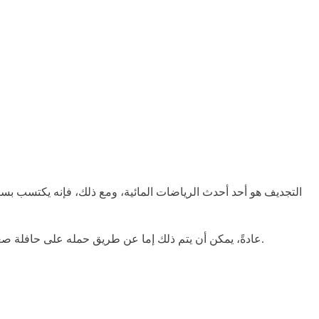
التجديف هو أحد أحدث الرياضات المائية، ومع ذلك، فإنه يكتسب بسرع
عادةً، يمكن أن يتم ذلك إما عن طريق حمله على حافلة صغيرة أو باستخدام مركبة مزودة بأرفف سقف. لكن لا تزال، ستواجه مشكلات في الوصول به إلى الماء. وهنا تأتي شاحنات دراجة لوح التجديف.