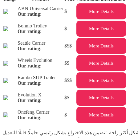
ABN Universal Carrier
$
More Details
Our rating
:
Bonnlo Trolley
$
More Details
Our rating
:
Seattle Carrier
$$$
More Details
Our rating
:
Wheels Evolution
$$
More Details
Our rating
:
Rambo SUP Trailer
$$$
More Details
Our rating
:
Evolution X
$$
More Details
Our rating
:
Onefeng Carrier
$
More Details
Our rating
:
 أكثر راحة. تتضمن هذه الاختراع بشكل رئيسي حاملًا قابلًا للتعديل