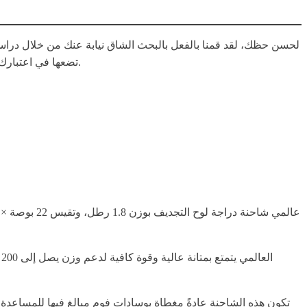
لحسن حظك، لقد قمنا بالفعل بالبحث الشاق نيابة عنك من خلال دراسة 
تضعها في اعتبارك عند التفكير في شراء واحدة تشمل ميزات مثل العجلات العريضة، المساحة الواسعة لاستيعاب عدة ألواح سباق بطول 14 قدم، والبناء المتين.