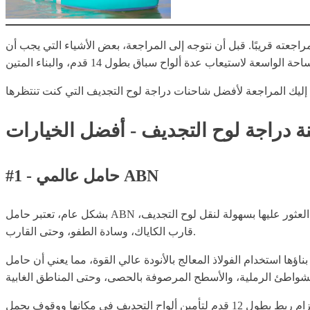
جعته قريبًا. قبل أن نتوجه إلى المراجعة، بعض الأشياء التي يجب أن
 دراجة لوح التجديف - أفضل الخيارات
#1 - حامل عالمي ABN
بشكل عام، تعتبر حامل ABN عالمي شاحنة دراجة لوح التجديف بوزن 1.8 رطل، وتقيس 22 بوصة × 9.2 بوصة × 13 بوصة. إنها واحدة من الخيارات الأكثر عملية التي يمكنك العثور عليها بسهولة لنقل لوح التجديف،
قارب الكاياك، وسادة الطفو، وحتى القارب.
دام الفولاذ المعالج بالأنودة عالي القوة، مما يعني أن حامل ABN العالمي يتمتع بمتانة عالية وقوة كافية لدعم وزن يصل إلى 200 رطل. مزود بعجلات سهلة التضخيم بحجم 9.5 بوصات، هذا
تكون هذه الشاحنة عادةً مغطاة بوسادات فوم مبالغ فيها للمساعدة في حماية قاربك المائي من الخدوش والكسور. تصميمه يتضمن أيضًا حزام ربط بطول 12 قدم لتأمين ألواح التجديف في مكانها ووقوف يحمل