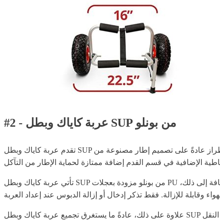
#2 - عربة كاياك وبطل SUP من بونلو
تقدم عربة كاياك وبطل SUP من بونلو لنقل ما يصل إلى 165 رطلًا، وهي إضافة ممتازة أخرى لشاحنات دراجة لوح التجديف لنقل مختلف القوارب المائية. يحتوي هذا الطراز عادةً على تصميم إطار مصنوعة من
تأتي عربة كاياك وبطل SUP من بونلو مزودة بعجلات PU الصلبة التي تقيس 10" عرض × 3" بعمق، وهي كبيرة بما يكفي لتوفير جر كافي أثناء السير على الأسطح الرملية والمرصوفة بالحصى. بالإضافة إلى ذلك،