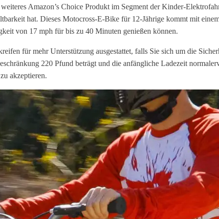
n weiteres Amazon’s Choice Produkt im Segment der Kinder-Elektrofahr
ltbarkeit hat. Dieses Motocross-E-Bike für 12-Jährige kommt mit eine
igkeit von 17 mph für bis zu 40 Minuten genießen können.
ifen für mehr Unterstützung ausgestattet, falls Sie sich um die Sicher
schränkung 220 Pfund beträgt und die anfängliche Ladezeit normalerwe
 zu akzeptieren.