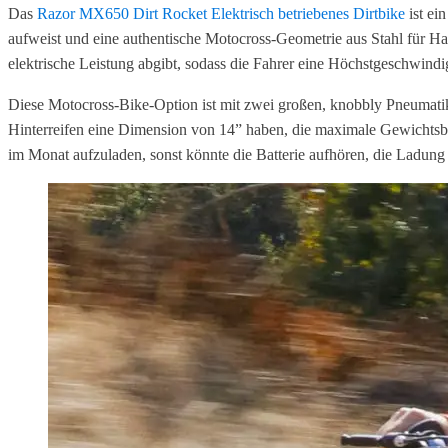
Das
Razor MX650 Dirt Rocket Elektrisch betriebenes Dirtbike
ist ei
aufweist und eine authentische Motocross-Geometrie aus Stahl für Ha
elektrische Leistung abgibt, sodass die Fahrer eine Höchstgeschwind
Diese Motocross-Bike-Option ist mit zwei großen, knobbly Pneumatikre
Hinterreifen eine Dimension von 14” haben, die maximale Gewichtsbe
im Monat aufzuladen, sonst könnte die Batterie aufhören, die Ladung