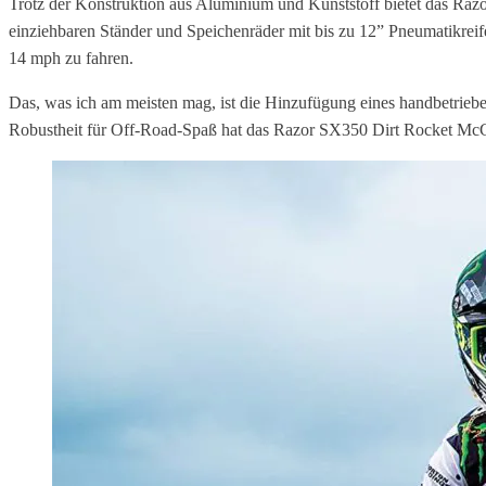
Trotz der Konstruktion aus Aluminium und Kunststoff bietet das Razo
einziehbaren Ständer und Speichenräder mit bis zu 12” Pneumatikreife
14 mph zu fahren.
Das, was ich am meisten mag, ist die Hinzufügung eines handbetriebe
Robustheit für Off-Road-Spaß hat das Razor SX350 Dirt Rocket McG