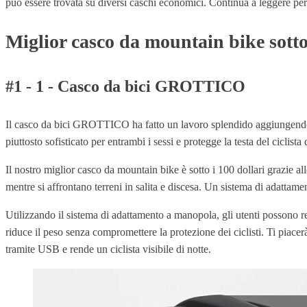
può essere trovata su diversi caschi economici. Continua a leggere per t
Miglior casco da mountain bike sotto 
#1 - 1 - Casco da bici GROTTICO
Il casco da bici GROTTICO ha fatto un lavoro splendido aggiungendo t
piuttosto sofisticato per entrambi i sessi e protegge la testa del ciclista 
Il nostro miglior casco da mountain bike è sotto i 100 dollari grazie a
mentre si affrontano terreni in salita e discesa. Un sistema di adattam
Utilizzando il sistema di adattamento a manopola, gli utenti possono 
riduce il peso senza compromettere la protezione dei ciclisti. Ti piace
tramite USB e rende un ciclista visibile di notte.