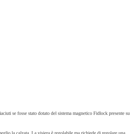
aciuti se fosse stato dotato del sistema magnetico Fidlock presente su
eglio la calzata. La visiera è regolabile ma richiede di regolare una