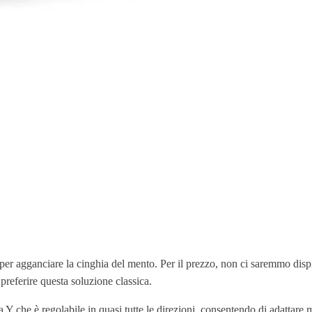
 per agganciare la cinghia del mento. Per il prezzo, non ci saremmo dispi
 preferire questa soluzione classica.
Y che è regolabile in quasi tutte le direzioni, consentendo di adattare m