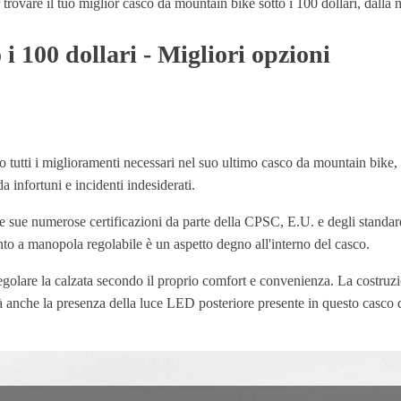
rovare il tuo miglior casco da mountain bike sotto i 100 dollari, dalla no
i 100 dollari - Migliori opzioni
utti i miglioramenti necessari nel suo ultimo casco da mountain bike,
da infortuni e incidenti indesiderati.
lle sue numerose certificazioni da parte della CPSC, E.U. e degli standa
ento a manopola regolabile è un aspetto degno all'interno del casco.
regolare la calzata secondo il proprio comfort e convenienza. La costruz
rà anche la presenza della luce LED posteriore presente in questo casco da