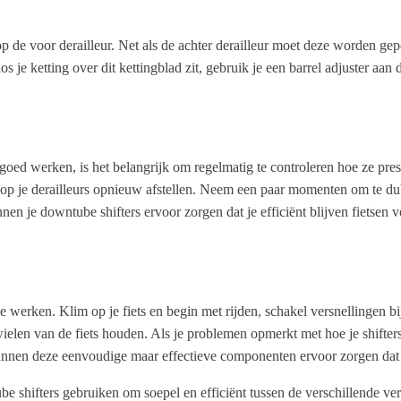
n op de voor derailleur. Net als de achter derailleur moet deze worden ge
 je ketting over dit kettingblad zit, gebruik je een barrel adjuster aan 
goed werken, is het belangrijk om regelmatig te controleren hoe ze preste
en op je derailleurs opnieuw afstellen. Neem een paar momenten om te 
 je downtube shifters ervoor zorgen dat je efficiënt blijven fietsen v
e ze werken. Klim op je fiets en begin met rijden, schakel versnellingen 
dwielen van de fiets houden. Als je problemen opmerkt met hoe je shift
nnen deze eenvoudige maar effectieve componenten ervoor zorgen dat je 
shifters gebruiken om soepel en efficiënt tussen de verschillende versne