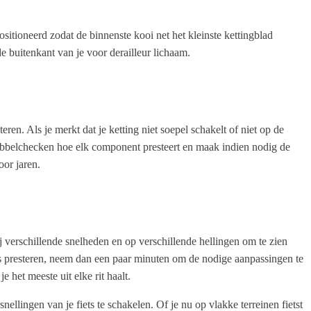
positioneerd zodat de binnenste kooi net het kleinste kettingblad
de buitenkant van je voor derailleur lichaam.
ren. Als je merkt dat je ketting niet soepel schakelt of niet op de
dubbelchecken hoe elk component presteert en maak indien nodig de
oor jaren.
bij verschillende snelheden en op verschillende hellingen om te zien
ers presteren, neem dan een paar minuten om de nodige aanpassingen te
het meeste uit elke rit haalt.
llingen van je fiets te schakelen. Of je nu op vlakke terreinen fietst