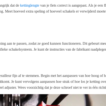
angrijk dat de
kettinglengte
van je fiets correct is aangepast. Als je een 
etting. Meet hoeveel extra speling of hoeveel schakels er verwijderd mo
anning aan te passen, zodat ze goed kunnen functioneren. Dit gebeurt mees
cifieke schakelsysteem. Je kunt de instructies van de fabrikant raadpleg
derailleur fijn af te stemmen. Begin met het aanpassen van hoe hoog of h
uitkomt. Je kunt vervolgens aanpassen hoe strak of hoe los je ketting ov
el adjuster. Wees voorzichtig dat je deze schroef niet te ver in één rich