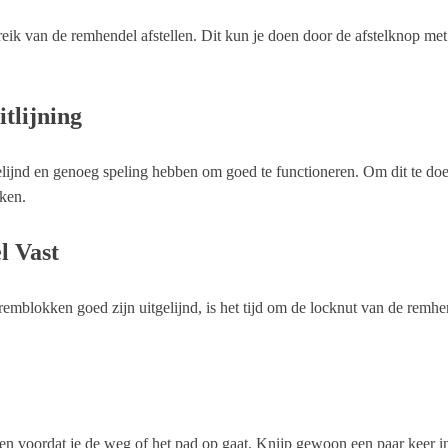
ik van de remhendel afstellen. Dit kun je doen door de afstelknop met d
tlijning
lijnd en genoeg speling hebben om goed te functioneren. Om dit te doen
aken.
l Vast
e remblokken goed zijn uitgelijnd, is het tijd om de locknut van de rem
esten voordat je de weg of het pad op gaat. Knijp gewoon een paar keer