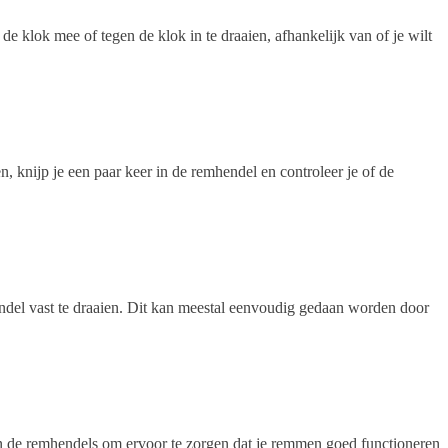
e klok mee of tegen de klok in te draaien, afhankelijk van of je wilt
, knijp je een paar keer in de remhendel en controleer je of de
hendel vast te draaien. Dit kan meestal eenvoudig gedaan worden door
 in de remhendels om ervoor te zorgen dat je remmen goed functioneren