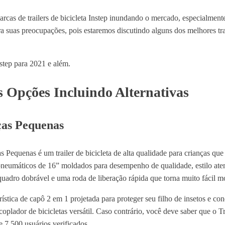
arcas de trailers de bicicleta Instep inundando o mercado, especialmen
 suas preocupações, pois estaremos discutindo alguns dos melhores trai
nstep para 2021 e além.
es Opções Incluindo Alternativas
nças Pequenas
as Pequenas é um trailer de bicicleta de alta qualidade para crianças qu
 pneumáticos de 16” moldados para desempenho de qualidade, estilo ate
 quadro dobrável e uma roda de liberação rápida que torna muito fácil mo
stica de capô 2 em 1 projetada para proteger seu filho de insetos e condi
coplador de bicicletas versátil. Caso contrário, você deve saber que o 
e 7.500 usuários verificados.