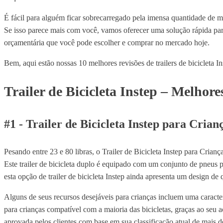
É fácil para alguém ficar sobrecarregado pela imensa quantidade de m
Se isso parece mais com você, vamos oferecer uma solução rápida para
orçamentária que você pode escolher e comprar no mercado hoje.
Bem, aqui estão nossas 10 melhores revisões de trailers de bicicleta I
Trailer de Bicicleta Instep – Melhor
#1 - Trailer de Bicicleta Instep para Cria
Pesando entre 23 e 80 libras, o Trailer de Bicicleta Instep para Crianç
Este trailer de bicicleta duplo é equipado com um conjunto de pneus
esta opção de trailer de bicicleta Instep ainda apresenta um design de
Alguns de seus recursos desejáveis para crianças incluem uma caracterí
para crianças compatível com a maioria das bicicletas, graças ao seu a
aprovada pelos clientes com base em sua classificação atual de mais d