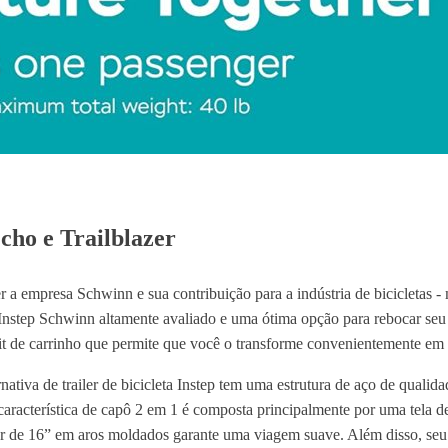
Echo e Trailblazer
r a empresa Schwinn e sua contribuição para a indústria de bicicletas - 
a Instep Schwinn altamente avaliado e uma ótima opção para rebocar seu f
kit de carrinho que permite que você o transforme convenientemente em 
rnativa de trailer de bicicleta Instep tem uma estrutura de aço de qua
aracterística de capô 2 em 1 é composta principalmente por uma tela de
ar de 16” em aros moldados garante uma viagem suave. Além disso, seu ac