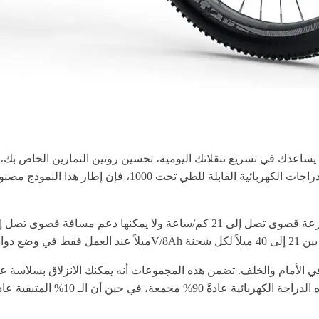
في تسريع تنقلاتك اليومية، تحسين روتين التمارين الخاص بك، أو واحد يمكن أن يجعل
للطي للبالغين 26 بوصة مصممة من أجلك. كواحدة من أفضل ال
التضاريس بسرعات متباينة. إذا كنت