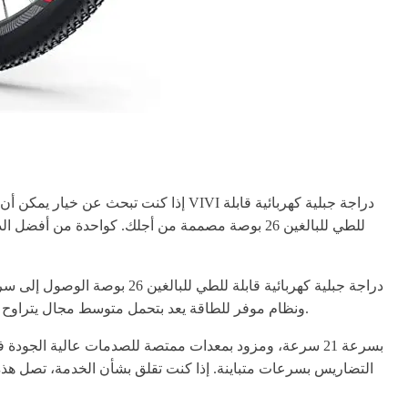
إذا كنت تبحث عن خيار يمكن أن يساعدك 
ميلاً عند العمل فقط في وضع دواسة السرعة. كما أنها مزودة ببطارية ليثيوم أيون قابلة للإزالة بسعة 36V/8Ah ونظام موفر للطاقة يعد بتحمل متوسط ​​مجال يتراوح بين 21 إلى 40 ميلاً لكل شحنة.