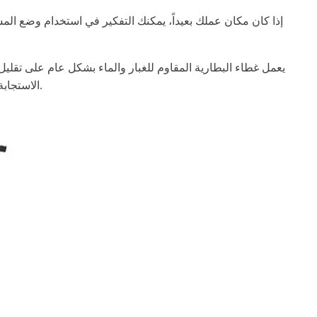
إذا كان مكان عملك بعيداً، يمكنك التفكير في استخدام وضع ا
يعمل غطاء البطارية المقاوم للغبار والماء بشكل عام على تقليل ت
الاستجابة لضمان سلامة وراحة الركاب مع قدرة على التوقف بأمان في جميع الأحوال الجوية، فضلاً عن شوكة تعليق أمامية لتجربة ركوب أكثر سلاسة.