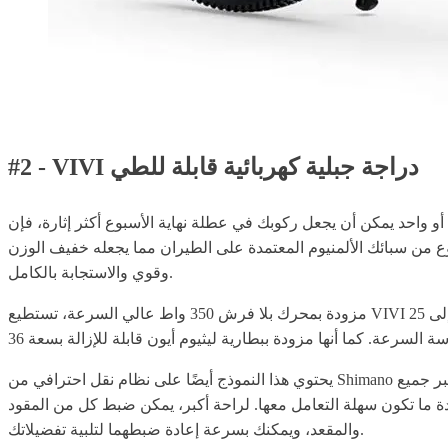
#2 - VIVI دراجة جبلية كهربائية قابلة للطي
 ركوبك في عطلة نهاية الأسبوع أكثر إثارة، فإن VIVI دراجة جبلية كهربائية قابلة
دراجات الكهربائية القابلة للطي تحت 1000، فإن إطار هذا النموذج مصنوع من سبائك الألمنيوم المعتمدة على الطيران مما يجعله خفيف الوزن
وقوي والاستجابة بالكامل.
مزودة بمحرك بلا فرش 350 واط عالي السرعة، تستطيع VIVI دراجة جبلية كهربائية قابلة للطي للبالغين 26 بوصة الوصول إلى سرعة قصوى تصل إلى 21 كم/ساعة ولا يمكنها دعم مسافة قصوى تصل إلى 25
يحتوي هذا النموذج أيضًا على نظام نقل احترافي من Shimano بسرعة 21 سرعة، ومزود بمعدات ممتصة للصدمات عالية الجودة في الأمام والخلف. تضمن هذه المجموعات أنه يمكنك الانزلاق بسلاسة عبر جميع
 تقلق بشأن الخدمة، تصل هذه الدراجة الكهربائية عادةً 90% مجمعة، في حين أن الـ 10% المتبقية عادة ما تكون سهلة التعامل معها. لراحة أكبر، يمكن ضبط كل من المقود
والمقعد، ويمكنك بسرعة إعادة ضبطهما لتلبية تفضيلاتك.