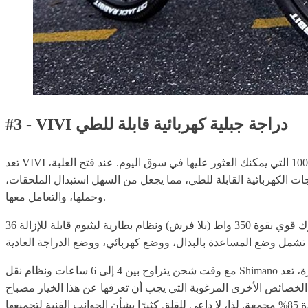
#3 - VIVI دراجة جبلية كهربائية قابلة للطي
تعد VIVI دراجة كهربائية جبلية قابلة للطي 26″ خفيفة الوزن وتزن 65 باونداً، وهي واحدة أخرى من أفضل الدراجات الكهربائية القابلة للطي تحت 1000 التي يمكنك العثور عليها في سوق اليوم. عند فتح العلبة،
ات الكهربائية القابلة للطي، مما يجعل من السهل استبدال الملحقات،
وحملها، والتعامل معها.
هذا النموذج مزود أيضًا بمحرك قوي بقوة 350 واط (بلا فرش) ونظام بطارية ليثيوم قابلة للإزالة 36V 8Ah، يعد بتحقيق نطاق متوسط يصل إلى 50 ميلاً في وضع المساعدة بالبدال وما يصل إلى 25 ميلاً في وضع
مع وقت شحن يتراوح بين 4 إلى 6 ساعات ونظام نقل Shimano يدعم ما يصل إلى 21 سرعة متغيرة، تعد VIVI دراجة كهربائية جبلية قابلة للطي 26″ خفيفة الوزن 350 واط بوعد بسرعة قصوى تصل إلى 20 ميلاً
لتي يجب أن تعرفها عن هذا الخيار مصباح LED ساطع، قدرة قوية على التسلق، امتصاص مزدوج