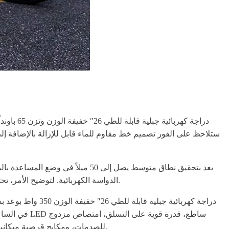
ستلاحظ على الفور تصميم خط مقاوم للماء قابل للإزالة بالإضافة إل
الدواسة الكهربائية. لتوضيح الأمر، تحتوي هذه الدراجة الكهربائية القابلة للطي على ثلاثة أوضاع قيادة مختلفة تشمل وضع المساعدة بالبدال، ووضع كهربائي، ووضع الدراجة العادية.
في الساعة، 
للصدمات، ومكابح قرصية ميكانيكية على كل من العجلات الأمامية والخلفية. وبالنسبة للحزمة، تصل عادة 85% مجمعة. لذا، لا داعي للقلق كثيرًا بشأن الجوانب الفنية لتجميعها.