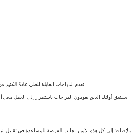
تقدم الدراجات القابلة للطي عادةً الكثير من الراحة لحياة راكبي الدراجات وركاب التنقل اليومي. ونتيجة لذلك، فإن شعبيتها تزداد بسرعة حيث يبدأ العديد من الأشخاص في تقدير مزاياها.
سيتفق أولئك الذين يقودون الدراجات باستمرار إلى العمل معي أن
بالإضافة إلى كل هذه الأمور بجانب الفرصة للمساعدة في تقليل انبع