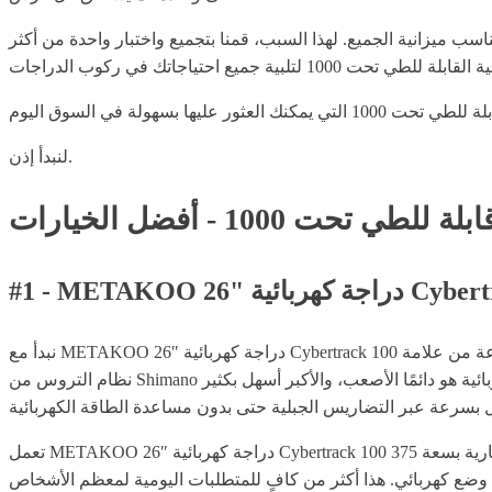
ب ميزانية الجميع. لهذا السبب، قمنا بتجميع واختبار واحدة من أكثر
لنبدأ إذن.
حت 1000 - أفضل الخيارات
هربائية Cybertrack 100
نبدأ مع METAKOO 26″ دراجة كهربائية Cybertrack 100 السوداء. هذه الدراجة الجبلية الكهربائية هي أفضل دراجة كهربائية قابلة للطي تحت 1000 وهي نموذج بسرعة 21 سرعة من علامة METAKOO. يتكون
نظام التروس من Shimano من حلقة ثلاثية للمقدمة وما يصل إلى سبعة تروس خلفية. إذا كنت جديدًا تمامًا على دراجات التروس، فإن أصغرها على هذه الدراجة الكهربائية هو دائمًا الأصعب، والأكبر أسهل بكثير
تعمل METAKOO 26″ دراجة كهربائية Cybertrack 100 بمحرك قوي بلا فرشات بقوة 350 واط، مما يجعلها تبلغ سرعة قصوى تصل إلى 20 ميلاً في الساعة. تعمل بشكل أساسي على بطارية بسعة 375Wh تستغرق