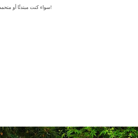
سواء كنت مبتدئًا أو متحمسًا أو أكثر، فإن هذه الدراجة الاستثنائية تحتوي على شيء مميز للجميع!