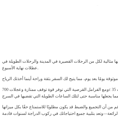
لراحة، والأداء، مما يجعلها مثالية لكل من الرحلات القصيرة في المدينة والرحلات الطويلة في
عطلات نهاية الأسبوع.
ومع الفرامل القرصية التي توفر قوة توقف ممتازة وعجلات 700c مقترنة بإطارات 35c لضمان ركوب سلس، لن يكون هناك أي قلق أثناء استكشاف أراضٍ جديدة. بالإضافة إلى ذلك، يوفر المقود العمودي وضع
سات مجانية مضمنة—على الرغم من أن التجميع والضبط قد يكون مطلوبًا للاستمتاع حقًا بكل ميزاتها