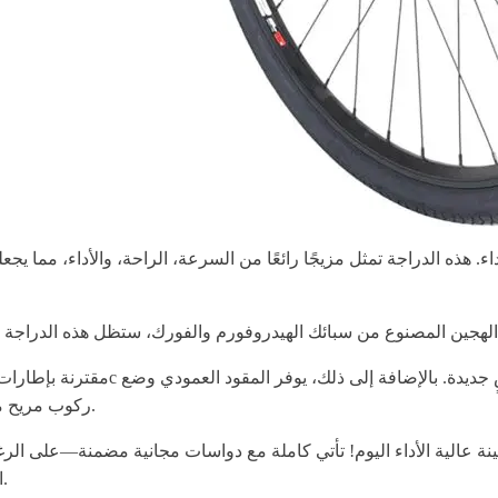
راجة فيلانو ديفيرس 3.0 الهجينة عالية الأداء. هذه الدراجة تمثل مزيجًا رائعًا من السرعة، ا
ركوب مريح مما يجعلها مناسبة حتى لتلك الساعات الطويلة التي تقضيها في السرج.
 الحصول على دراجتك الخاصة من فيلانو ديفيرس 3.0 الهجينة عالية الأداء اليوم! تأتي كاملة مع دوا
الرائعة—وتعد بتلبية جميع احتياجاتك في ركوب الدراجة لسنوات قادمة.