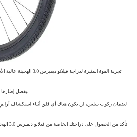
تجربة القوة المثيرة لد
بفضل إطارها الهجين المصنوع من سبائك الهيدروفورم والفورك، ستظل هذه الدراجة موثوقة يومًا بعد يوم، مما يتيح لك السفر بثقة وراحة أينما أخذتك الرياح.
تأكد من