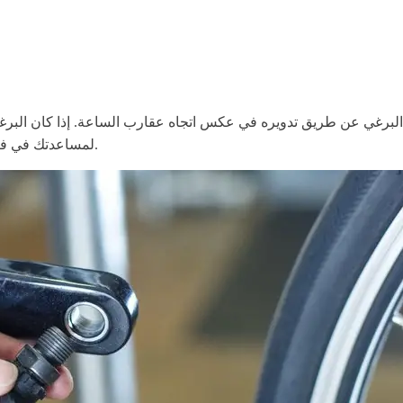
البرغي عن طريق تدويره في عكس اتجاه عقارب الساعة. إذا كان البرغي 
لمساعدتك في فكه. كن حذراً من أن لا تفرط في شد البرغي بمجرد أن تكون قد فككته.