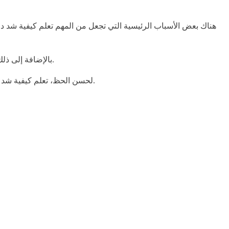
هناك بعض الأسباب الرئيسية التي تجعل من المهم تعلم كيفية شد دوا
بالإضافة إلى ذلك، إذا كانت دواسات دراجتك مشدودة للغاية، فقد يتسبب ذلك في ضغط غير ضروري وإجهاد على دراجتك، مما قد يسبب أضراراً بمرور الوقت.
لحسن الحظ، تعلم كيفية شد دواسات الدراجة هو عملية سريعة وسهلة تنطوي فقط على بعض الخطوات الأساسية. للبدء، ستحتاج إلى التأكد من أن لديك الأدوات الصحيحة.