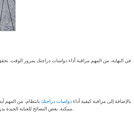
في النهاية، من المهم مراقبة أداء دواسات دراجتك بمرور الوقت. تح
بالإضافة إلى مراقبة كيفية أداء
دواسات دراجتك
بانتظام، من المهم أ
ممكنة. بعض النصائح للعناية الجيدة بدراجتك تشمل تنظيف وتزييت السلسلة بانتظام، والتحقق من ضغط الإطارات بشكل متكرر، والحصول على صيانة دورية من ميكانيكي محترف.