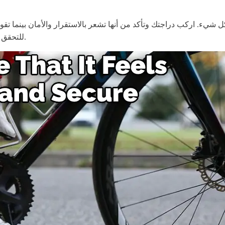
 شيء. اركب دراجتك وتأكد من أنها تشعر بالاستقرار والأمان بينما تقود
للتحقق مما إذا كان قد تم إغفال أي شيء أو ضرورة إجراء مزيد من التعديلات.