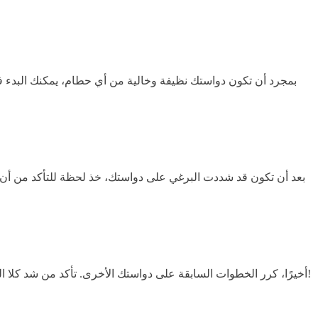
بمجرد أن تكون دواستك نظيفة وخالية من أي حطام، يمكنك البدء 
بعد أن تكون قد شددت البرغي على دواستك، خذ لحظة للتأكد من أن 
أخيرًا، كرر الخطوات السابقة على دواستك الأخرى. تأكد من شد كلا البرغيين بنفس الطريقة، وتحقق مرتين من أنهما مرتبطان بشكل صحيح قبل إعادة وضعهما على ذراعي الكرنك للدراجة. إنه الآن جاهز للركوب!