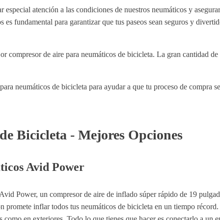
r especial atención a las condiciones de nuestros neumáticos y asegura
os es fundamental para garantizar que tus paseos sean seguros y diverti
jor compresor de aire para neumáticos de bicicleta. La gran cantidad 
e para neumáticos de bicicleta para ayudar a que tu proceso de compra 
e Bicicleta - Mejores Opciones
ticos Avid Power
id Power, un compresor de aire de inflado súper rápido de 19 pulgada
promete inflar todos tus neumáticos de bicicleta en un tiempo récord.
res como en exteriores. Todo lo que tienes que hacer es conectarlo a un