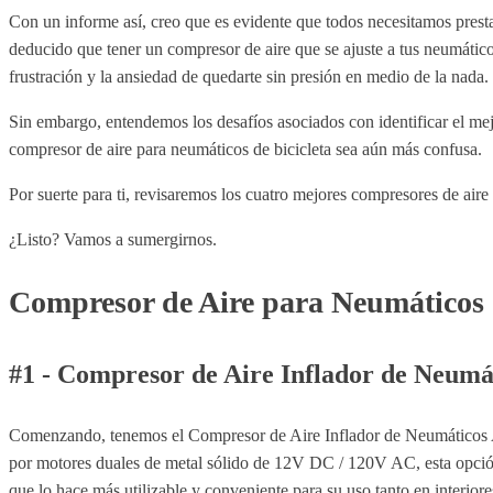
Con un informe así, creo que es evidente que todos necesitamos presta
deducido que tener un compresor de aire que se ajuste a tus neumátic
frustración y la ansiedad de quedarte sin presión en medio de la nada.
Sin embargo, entendemos los desafíos asociados con identificar el me
compresor de aire para neumáticos de bicicleta sea aún más confusa.
Por suerte para ti, revisaremos los cuatro mejores compresores de air
¿Listo? Vamos a sumergirnos.
Compresor de Aire para Neumáticos d
#1 - Compresor de Aire Inflador de Neumá
Comenzando, tenemos el Compresor de Aire Inflador de Neumáticos Av
por motores duales de metal sólido de 12V DC / 120V AC, esta opción 
que lo hace más utilizable y conveniente para su uso tanto en interio