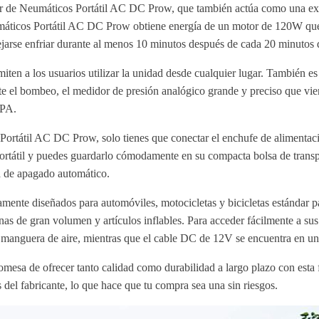
ador de Neumáticos Portátil AC DC Prow, que también actúa como una ex
máticos Portátil AC DC Prow obtiene energía de un motor de 120W que e
arse enfriar durante al menos 10 minutos después de cada 20 minutos de
n a los usuarios utilizar la unidad desde cualquier lugar. También e
e el bombeo, el medidor de presión analógico grande y preciso que viene
KPA.
os Portátil AC DC Prow, solo tienes que conectar el enchufe de alimenta
ortátil y puedes guardarlo cómodamente en su compacta bolsa de transp
a de apagado automático.
ente diseñados para automóviles, motocicletas y bicicletas estándar p
nas de gran volumen y artículos inflables. Para acceder fácilmente a s
 la manguera de aire, mientras que el cable DC de 12V se encuentra en u
mesa de ofrecer tanto calidad como durabilidad a largo plazo con esta
 del fabricante, lo que hace que tu compra sea una sin riesgos.