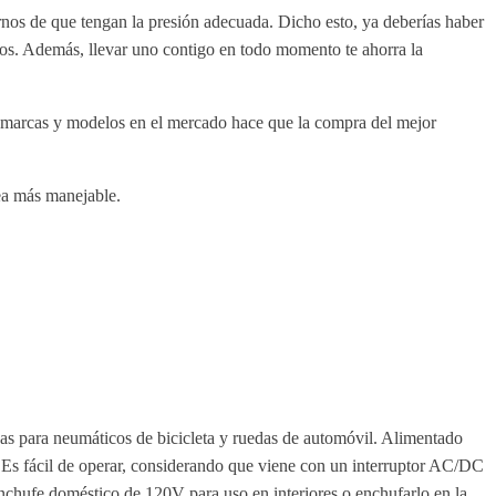
rnos de que tengan la presión adecuada. Dicho esto, ya deberías haber
dos. Además, llevar uno contigo en todo momento te ahorra la
de marcas y modelos en el mercado hace que la compra del mejor
sea más manejable.
s para neumáticos de bicicleta y ruedas de automóvil. Alimentado
 Es fácil de operar, considerando que viene con un interruptor AC/DC
 enchufe doméstico de 120V para uso en interiores o enchufarlo en la