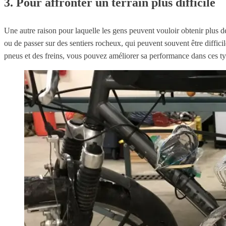
3. Pour affronter un terrain plus difficile
Une autre raison pour laquelle les gens peuvent vouloir obtenir plus de 
ou de passer sur des sentiers rocheux, qui peuvent souvent être diffic
pneus et des freins, vous pouvez améliorer sa performance dans ces t