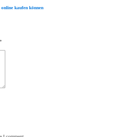
e online kaufen können
*
me I comment.