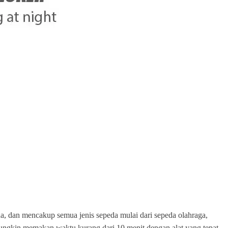
, dan mencakup semua jenis sepeda mulai dari sepeda olahraga,
 mungkin memakan waktu kurang dari 10 menit dengan alat yang tepat.