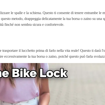
ilizzare le spalle e la schiena. Questo ti consente di tenere entrambe le ma
are questo metodo, drappeggia delicatamente la tua borsa o zaino su una 
sità finché non sembra sicura e confortevole.
ome trasportare il lucchetto prima di farlo nella vita reale! Questo ti dar
ire eccessivamente la tua borsa o zaino, poiché questo può farla svolazzar