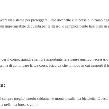
vere un sistema per proteggere il tuo lucchetto e la borsa o lo zaino dag
n un impermeabile di qualità per te stesso, o semplicemente fare piani in a
per il corpo, quindi è sempre importante fare pause quando necessario. Se
rima di continuare la tua corsa. Ricorda che il modo in cui trasporti il 
ta:
 è sempre meglio tenerlo saldamente montato sulla tua bicicletta. Questo t
pa nella tua borsa o zaino.