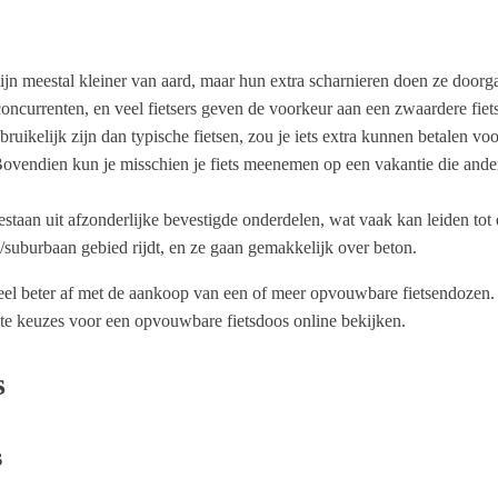
jn meestal kleiner van aard, maar hun extra scharnieren doen ze door
oncurrenten, en veel fietsers geven de voorkeur aan een zwaardere fiets
elijk zijn dan typische fietsen, zou je iets extra kunnen betalen voor e
vendien kun je misschien je fiets meenemen op een vakantie die anders 
staan uit afzonderlijke bevestigde onderdelen, wat vaak kan leiden tot
jk/suburbaan gebied rijdt, en ze gaan gemakkelijk over beton.
veel beter af met de aankoop van een of meer opvouwbare fietsendozen.
ste keuzes voor een opvouwbare fietsdoos online bekijken.
s
s