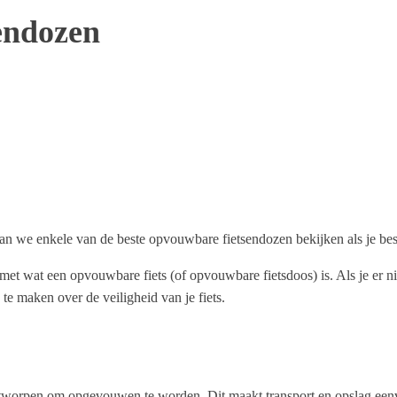
endozen
an we enkele van de beste opvouwbare fietsendozen bekijken als je besl
met wat een opvouwbare fiets (of opvouwbare fietsdoos) is. Als je er n
e maken over de veiligheid van je fiets.
ontworpen om opgevouwen te worden. Dit maakt transport en opslag een