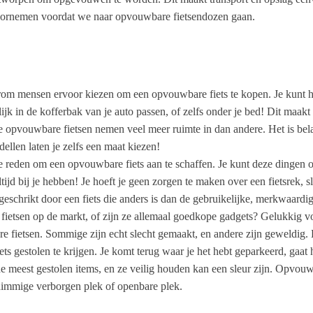
oornemen voordat we naar opvouwbare fietsendozen gaan.
om mensen ervoor kiezen om een opvouwbare fiets te kopen. Je kunt he
elijk in de kofferbak van je auto passen, of zelfs onder je bed! Dit ma
pvouwbare fietsen nemen veel meer ruimte in dan andere. Het is belan
ellen laten je zelfs een maat kiezen!
iete reden om een opvouwbare fiets aan te schaffen. Je kunt deze ding
altijd bij je hebben! Je hoeft je geen zorgen te maken over een fietsrek
hrikt door een fiets die anders is dan de gebruikelijke, merkwaardige 
e fietsen op de markt, of zijn ze allemaal goedkope gadgets? Gelukkig 
re fietsen. Sommige zijn echt slecht gemaakt, en andere zijn geweldig. H
ts gestolen te krijgen. Je komt terug waar je het hebt geparkeerd, gaat
n de meest gestolen items, en ze veilig houden kan een sleur zijn. Opvouw
e schimmige verborgen plek of openbare plek.