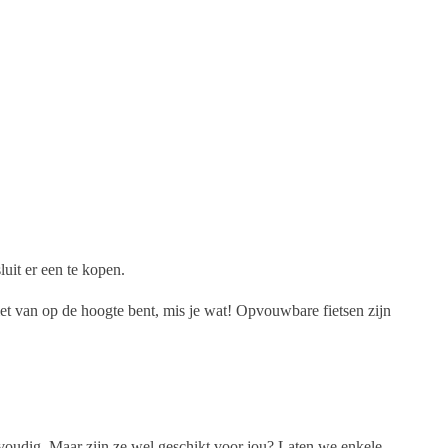
uit er een te kopen.
iet van op de hoogte bent, mis je wat! Opvouwbare fietsen zijn
voudig. Maar zijn ze wel geschikt voor jou? Laten we enkele