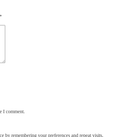
*
me I comment.
ce by remembering your preferences and repeat visits.