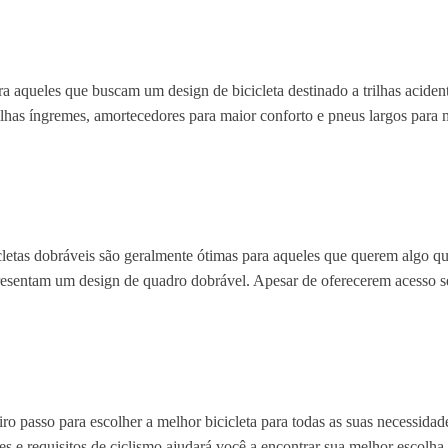
aqueles que buscam um design de bicicleta destinado a trilhas acident
rilhas íngremes, amortecedores para maior conforto e pneus largos para 
cicletas dobráveis são geralmente ótimas para aqueles que querem algo 
esentam um design de quadro dobrável. Apesar de oferecerem acesso sem 
ro passo para escolher a melhor bicicleta para todas as suas necessidade
es e requisitos de ciclismo ajudará você a encontrar sua melhor escolha