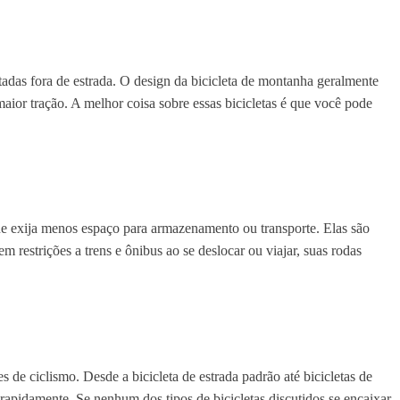
adas fora de estrada. O design da bicicleta de montanha geralmente
maior tração. A melhor coisa sobre essas bicicletas é que você pode
que exija menos espaço para armazenamento ou transporte. Elas são
restrições a trens e ônibus ao se deslocar ou viajar, suas rodas
s de ciclismo. Desde a bicicleta de estrada padrão até bicicletas de
 rapidamente. Se nenhum dos tipos de bicicletas discutidos se encaixar