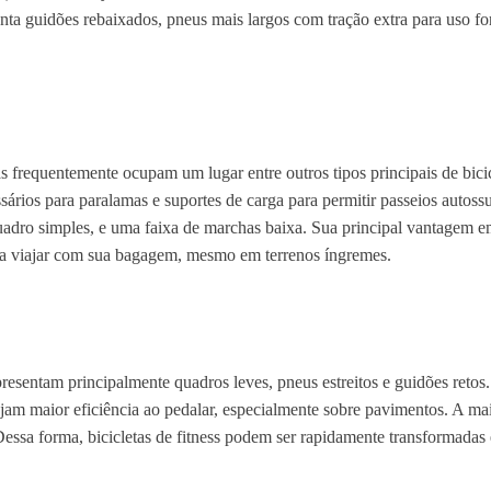
nta guidões rebaixados, pneus mais largos com tração extra para uso fo
as frequentemente ocupam um lugar entre outros tipos principais de bici
ios para paralamas e suportes de carga para permitir passeios autossuf
uadro simples, e uma faixa de marchas baixa. Sua principal vantagem em
ta viajar com sua bagagem, mesmo em terrenos íngremes.
apresentam principalmente quadros leves, pneus estreitos e guidões ret
jam maior eficiência ao pedalar, especialmente sobre pavimentos. A maio
ssa forma, bicicletas de fitness podem ser rapidamente transformadas 