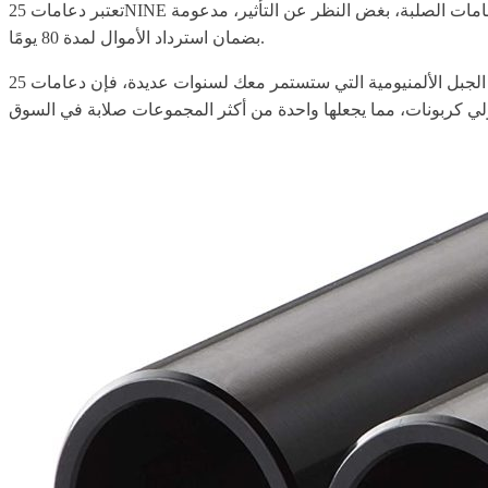
تعتبر دعامات 25NINE المطلية بالألمنيوم لدراجات الجبل واحدة من أفضل دعامات الدراجات الجبلية التي يمكنك الحصول عليها اليوم. وذلك لأنها زوج قوي من الدعامات الصلبة، بغض النظر عن التأثير، مدعومة
بضمان استرداد الأموال لمدة 80 يومًا.
إذا كنت تبحث عن مجموعة متينة من دعامات دراجات الجبل الألمنيومية التي ستستمر معك لسنوات عديدة، فإن دعامات 25NINE المطلية بالألمنيوم مثالية. نواتهم الألمنيومية الخفيفة ولكن المتينة محاطة بكمة