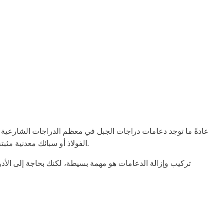
عادةً ما توجد دعامات دراجات الجبل في معظم الدراجات الشارعية 
الفولاذ أو سبائك معدنية مثبتة على المحاور الأمامية أو الخلفية، واحدة على جانب أو كلا الجانبين، بحيث يمكنك استخدام دراجتك بوجود ما يصل إلى أربع دعامات كما ترغب.
تركيب وإزالة الدعامات هو مهمة بسيطة، لكنك بحاجة إلى الأدو