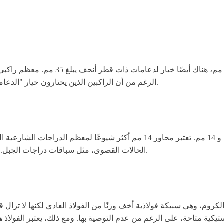
الرغم من أن الراكبين الذين يختارون خيار "الدعامة الرفيعة" يفعلون ذلك لأنه يقلل الحمولة أثناء الحيل ويكون أخف وزنًا.
يوجد نوعان رئيسيان من أحجام المحاور ستراها على الدراجات: ⅜" و 14 مم. تعتبر
الحالات القصوى، مثل سباقات دراجات الجبل. من الأساسي فهم حجم المحور الخاص بك واختيار دعاماتك وفقًا لذلك.
وم، وهي سبيكة فولاذية أخف وزنًا من الفولاذ العادي لكنها لا تزال قاس
ت بلاستيكية متاحة، على الرغم من عدم التوصية بها. ومع ذلك، يعتبر الفو