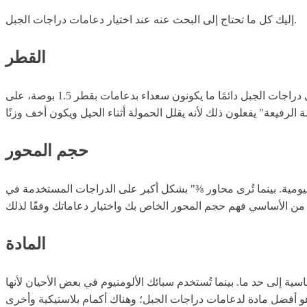
إليك كل ما تحتاج إلى البحث عنه عند اختيار دعامات دراجات الجبل.
القطر
بينما يمكنك استخدام دعامات ذات قطر قياسي مفضل يبلغ 38.5 مم، هناك أيضًا خيار لدعامات ذات قطر أنحف يبلغ 35 مم. معظم راكبي دراجات الجبل دائمًا ما يكونون سعداء بدعامات بقطر 1.5 بوصة، على
حجم المحور
 محاور 14 مم أكثر شيوعًا لمعظم الدراجات الشارعية اليومية. بينما تُرى محاور ⅜" بشكل أكبر على الدراجات المستخدمة في
المادة
ية إلى حد ما. بينما تُستخدم سبائك الألومنيوم في بعض الأحيان لأنها
لاذ هو أفضل مادة لدعامات دراجات الجبل؛ وهناك أكمام بلاستيكية وأخرى