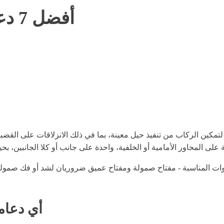
أفضل 7 دعامات لدراجات الجبل لتشتريها
لتمكين الركاب من تنفيذ حيل معينة، بما في ذلك الانزلاقات على ال
ات المناسبة - مفتاح صمولة ومفتاح عميق ضروريان لشد أو فك صمولة ال
أي دعام