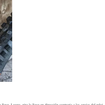
llave. Luego, gira la llave en dirección contraria a las agujas del reloj