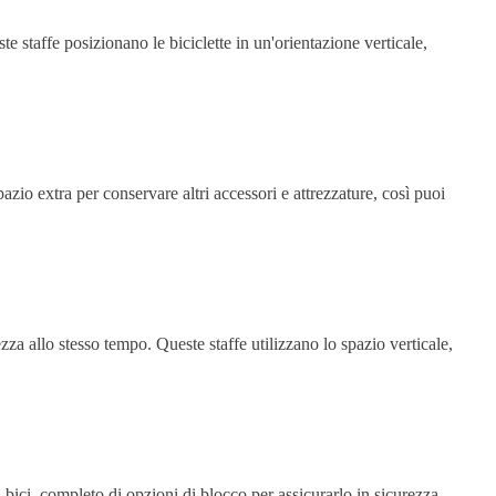
ste staffe posizionano le biciclette in un'orientazione verticale,
azio extra per conservare altri accessori e attrezzature, così puoi
ezza allo stesso tempo. Queste staffe utilizzano lo spazio verticale,
a bici, completo di opzioni di blocco per assicurarlo in sicurezza.