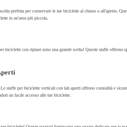
celta perfetta per conservare le tue biciclette al chiuso o all'aperto. Que
ette in un'area più piccola.
per biciclette con ripiani sono una grande scelta! Queste staffe offrono sp
Aperti
Le staffe per biciclette verticali con lati aperti offrono comodità e sicur
doti un facile accesso alle tue biciclette.
e per biciclette! Queste stazioni forniscono uno spazio dedicato per la tu