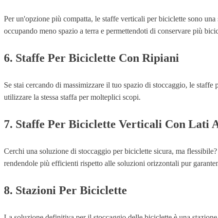
Per un'opzione più compatta, le staffe verticali per biciclette sono una s
occupando meno spazio a terra e permettendoti di conservare più bicicl
6. Staffe Per Biciclette Con Ripiani
Se stai cercando di massimizzare il tuo spazio di stoccaggio, le staffe 
utilizzare la stessa staffa per molteplici scopi.
7. Staffe Per Biciclette Verticali Con Lati 
Cerchi una soluzione di stoccaggio per biciclette sicura, ma flessibile? 
rendendole più efficienti rispetto alle soluzioni orizzontali pur garanten
8. Stazioni Per Biciclette
La soluzione definitiva per il stoccaggio delle biciclette è una stazion