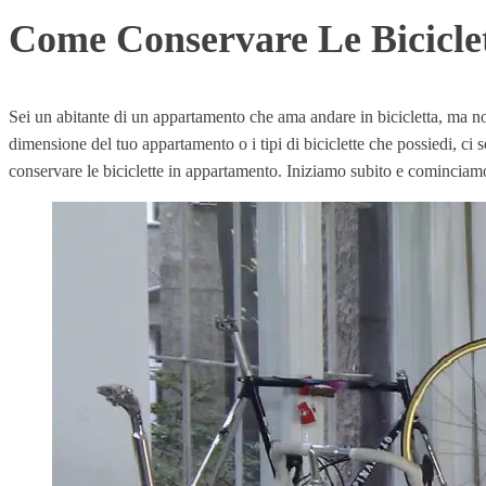
Come Conservare Le Bicicle
Sei un abitante di un appartamento che ama andare in bicicletta, ma non
dimensione del tuo appartamento o i tipi di biciclette che possiedi, ci
conservare le biciclette in appartamento. Iniziamo subito e cominciamo