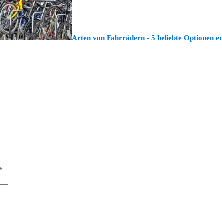
Arten von Fahrrädern - 5 beliebte Optionen en
*